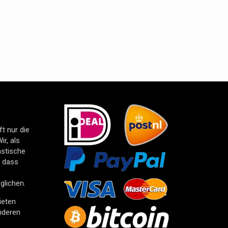
t nur die
ir, als
astische
, dass
glichen.
ieten
anderen