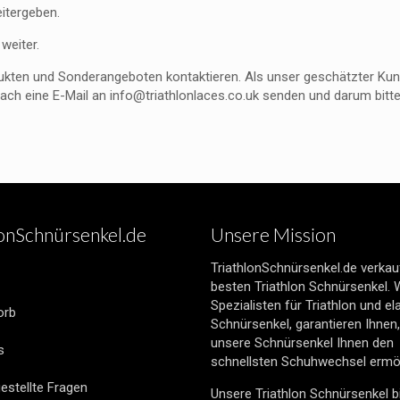
itergeben.
weiter.
kten und Sonderangeboten kontaktieren. Als unser geschätzter Kunde
ach eine E-Mail an info@triathlonlaces.co.uk senden und darum bitte
lonSchnürsenkel.de
Unsere Mission
TriathlonSchnürsenkel.de verkauf
besten Triathlon Schnürsenkel. W
Spezialisten für Triathlon und el
orb
Schnürsenkel, garantieren Ihnen
unsere Schnürsenkel Ihnen den
s
schnellsten Schuhwechsel ermö
estellte Fragen
Unsere Triathlon Schnürsenkel b